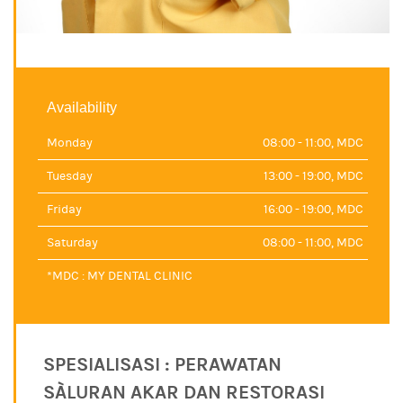
Availability
Monday
08:00 - 11:00, MDC
Tuesday
13:00 - 19:00, MDC
Friday
16:00 - 19:00, MDC
Saturday
08:00 - 11:00, MDC
*MDC : MY DENTAL CLINIC
SPESIALISASI : PERAWATAN
SÀLURAN AKAR DAN RESTORASI